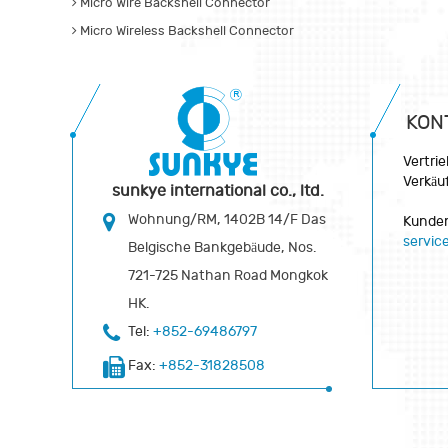
Micro Wire Backshell Connector
Micro Wireless Backshell Connector
KON
Vertri
Verkäu
sunkye international co., ltd.
Wohnung/RM, 1402B 14/F Das
Kunden
servi
Belgische Bankgebäude, Nos.
721-725 Nathan Road Mongkok
HK.
Tel:
+852-69486797
Fax:
+852-31828508