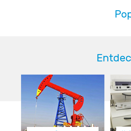
Pop
Entdec