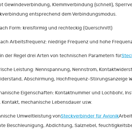
ibt Gewindeverbindung, Klemmverbindung (schnell), Sperrv
ckverbindung entsprechend dem Verbindungsmodus.
nach Form: kreisförmig und rechteckig (Querschnitt)
nach Arbeitsfrequenz: niedrige Frequenz und hohe Frequen
 in der Regel drei Arten von technischen Parametern für
Stec
ktrische Leistung: Nennspannung, Nennstrom, Kontaktwider
rwiderstand, Abschirmung, Hochfrequenz-Störungsanzeige W
hanische Eigenschaften: Kontaktnummer und Lochbohr, Inst
r, Kontakt, mechanische Lebensdauer usw.
hnische Umweltleistung von
Steckverbinder für Avionik
Arbeit
te Beschleunigung, Abdichtung, Salznebel, feuchtigkeitsbe