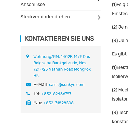
Anschlüsse
(1)Es g
Einste
Steckverbinder drehen
(2) Je 
KONTAKTIEREN SIE UNS
(3) Je 
Es gibt
Wohnung/RM, 1402B 14/F Das
Belgische Bankgebäude, Nos.
(1)Ele
721-725 Nathan Road Mongkok
HK.
Isolie
E-Mail:
sales@sunkye.com
(2) Mec
Tel:
+852-69486797
Isolato
Fax:
+852-31828508
(3) Tec
konstan