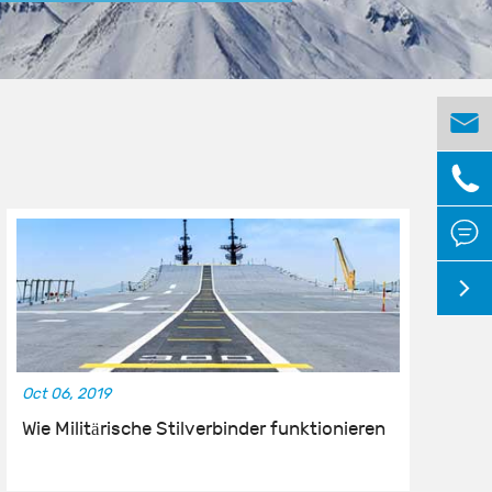




Oct 06, 2019
Oc
Wie Militärische Stilverbinder funktionieren
W
C