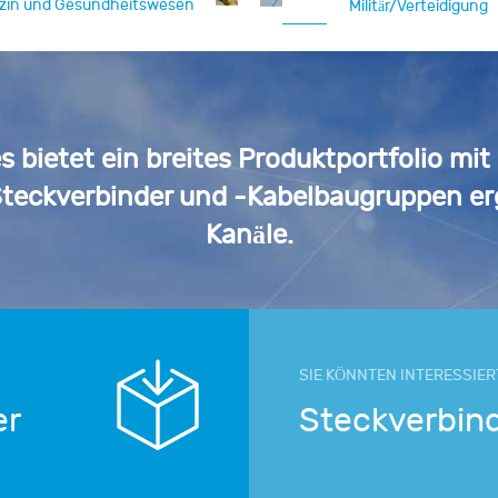
zin und Gesundheitswesen
Militär/Verteidigung
Automotive
 bietet ein breites Produktportfolio m
teckverbinder und -Kabelbaugruppen er
Kanäle.
SIE KÖNNTEN INTERESSIER
er
Steckverbin