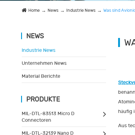
Home
News
Industrie News
Was sind Avioni
NEWS
WA
Industrie News
Unternehmen News
Material Berichte
Steckve
benannt
PRODUKTE
Atomin
häufig 
MIL-DTL-83513 Micro D
Connectoren
Aus tec
MIL-DTL-32139 Nano D