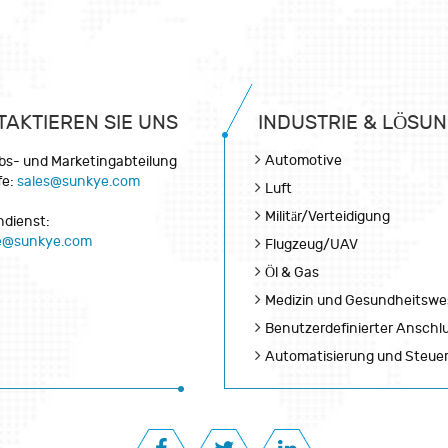
TAKTIEREN SIE UNS
INDUSTRIE & LÖSU
Automotive
ebs- und Marketingabteilung
fe:
sales@sunkye.com
Luft
Militär/Verteidigung
dienst:
ce@sunkye.com
Flugzeug/UAV
Öl & Gas
Medizin und Gesundheitsw
Benutzerdefinierter Anschl
Automatisierung und Steue