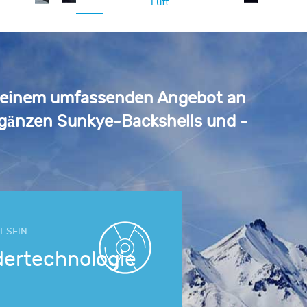
Luft
it einem umfassenden Angebot an
gänzen Sunkye-Backshells und -
T SEIN
dertechnologie