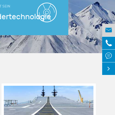
T SEIN
dertechnologie



