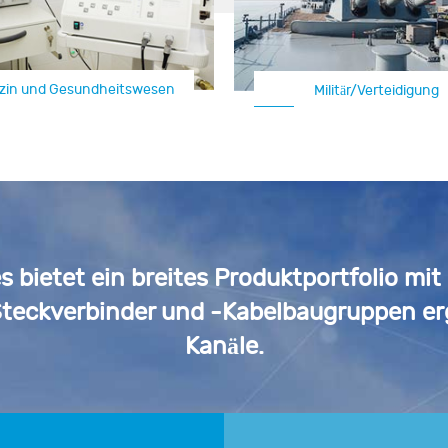
Luft
zin und Gesundheitswesen
Automotive
Militär/Verteidigung
 bietet ein breites Produktportfolio m
teckverbinder und -Kabelbaugruppen er
Kanäle.