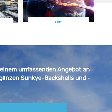
Ben
Flugzeug/UAV
it einem umfassenden Angebot an
gänzen Sunkye-Backshells und -