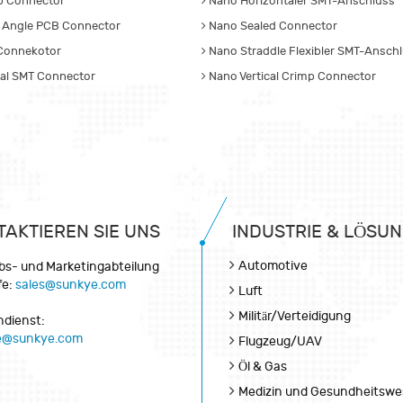
p Connector
Nano Horizontaler SMT-Anschluss
 Angle PCB Connector
Nano Sealed Connector
Connekotor
Nano Straddle Flexibler SMT-Ansch
cal SMT Connector
Nano Vertical Crimp Connector
TAKTIEREN SIE UNS
INDUSTRIE & LÖSU
Automotive
ebs- und Marketingabteilung
fe:
sales@sunkye.com
Luft
Militär/Verteidigung
dienst:
ce@sunkye.com
Flugzeug/UAV
Öl & Gas
Medizin und Gesundheitsw