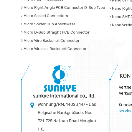
Nano Crim
Micro Right Angle PCB Connector D-Sub Type
Nano Right
Micro Sealed Connectors
Nano SMT 
Micro Solder Cup Anschlüsse
Nano Verti
Micro D-Sub Straight PCB Connector
Micro Wire Backshell Connector
Micro Wireless Backshell Connector
KON
Vertri
Verkäu
sunkye international co., ltd.
Wohnung/RM, 1402B 14/F Das
Kunden
servi
Belgische Bankgebäude, Nos.
721-725 Nathan Road Mongkok
HK.