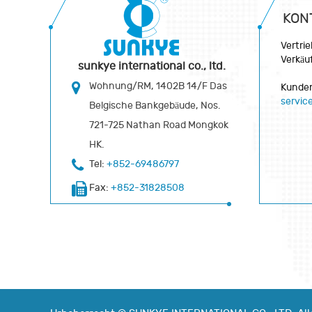
KON
Vertri
Verkäu
sunkye international co., ltd.
Wohnung/RM, 1402B 14/F Das
Kunden
servi
Belgische Bankgebäude, Nos.
721-725 Nathan Road Mongkok
HK.
Tel:
+852-69486797
Fax:
+852-31828508