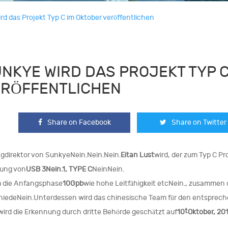
d das Projekt Typ C im Oktober veröffentlichen
NKYE WIRD DAS PROJEKT TYP C
ERÖFFENTLICHEN
Share on Facebook
Share on Twitter
gdirektor von SunkyeNein.Nein.Nein.
Eitan Lust
wird, der zum Typ C Pr
lung von
USB 3Nein.1, TYPE C
NeinNein.
m die Anfangsphase
10Gpb
wie hohe Leitfähigkeit etcNein., zusammen
iedeNein.Unterdessen wird das chinesische Team für den entsprech
t
ird die Erkennung durch dritte Behörde geschätzt auf
10
Oktober, 20