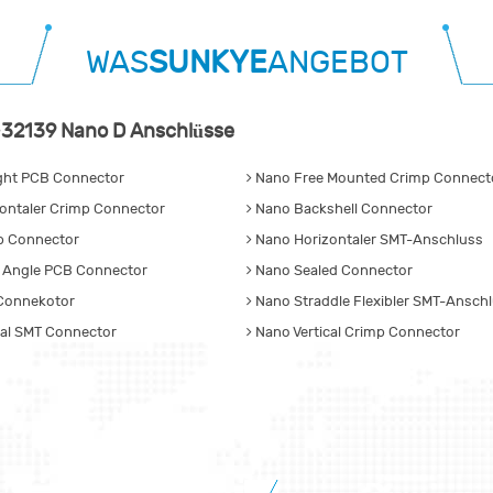
WAS
SUNKYE
ANGEBOT
32139 Nano D Anschlüsse
ght PCB Connector
Nano Free Mounted Crimp Connecto
ontaler Crimp Connector
Nano Backshell Connector
p Connector
Nano Horizontaler SMT-Anschluss
 Angle PCB Connector
Nano Sealed Connector
Connekotor
Nano Straddle Flexibler SMT-Ansch
cal SMT Connector
Nano Vertical Crimp Connector