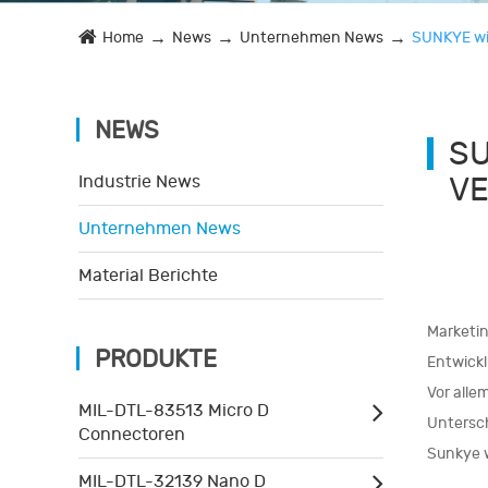
Home
News
Unternehmen News
SUNKYE wir
NEWS
SU
V
Industrie News
Unternehmen News
Material Berichte
Marketin
PRODUKTE
Entwick
Vor alle
MIL-DTL-83513 Micro D
Untersch
Connectoren
Sunkye w
MIL-DTL-32139 Nano D