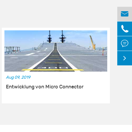




Aug 09, 2019
No
Entwicklung von Micro Connector
K