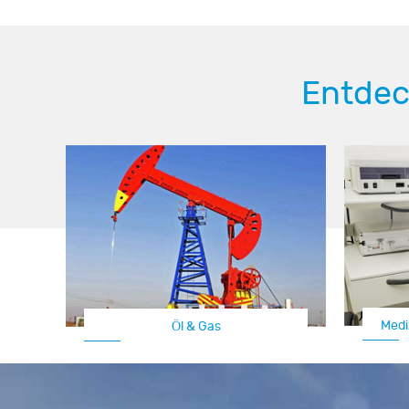
Entdec
Medi
Öl & Gas