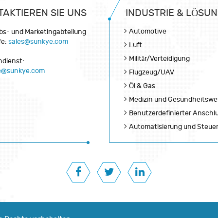
TAKTIEREN SIE UNS
INDUSTRIE & LÖSU
Automotive
ebs- und Marketingabteilung
fe:
sales@sunkye.com
Luft
Militär/Verteidigung
dienst:
ce@sunkye.com
Flugzeug/UAV
Öl & Gas
Medizin und Gesundheitsw
Benutzerdefinierter Anschl
Automatisierung und Steue